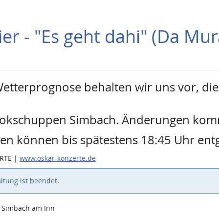
ier - "Es geht dahi" (Da M
Wetterprognose behalten wir uns vor, di
h Lokschuppen Simbach. Änderungen komm
rten können bis spätestens 18:45 Uhr 
ERTE |
www.oskar-konzerte.de
ltung ist beendet.
9 Simbach am Inn