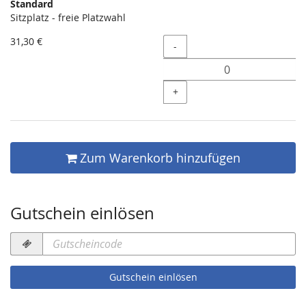
Standard
Unkategorisierte
Sitzplatz - freie Platzwahl
Produkte
31,30 €
Menge
-
+
Zum Warenkorb hinzufügen
Gutschein einlösen
Gutscheincode
erforderlich
Gutschein einlösen