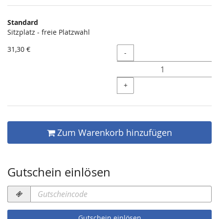
Produkte
Standard
Unkategorisierte
Sitzplatz - freie Platzwahl
Produkte
31,30 €
Menge
-
+
Zum Warenkorb hinzufügen
Gutschein einlösen
Gutscheincode
erforderlich
Gutschein einlösen