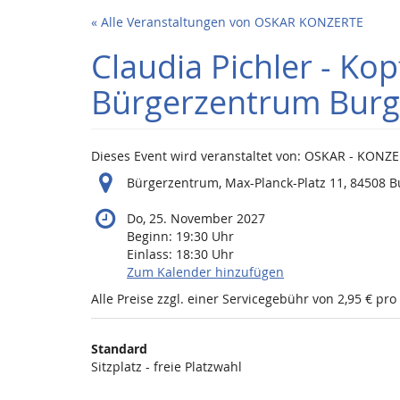
Zum
« Alle Veranstaltungen von OSKAR KONZERTE
Haupt-
Inhalt
Claudia Pichler - Ko
springen
Bürgerzentrum Burg
Dieses Event wird veranstaltet von: OSKAR - KONZ
Bürgerzentrum, Max-Planck-Platz 11, 84508 B
Do, 25. November 2027
Beginn:
19:30
Uhr
Einlass:
18:30
Uhr
Zum Kalender hinzufügen
Alle Preise zzgl. einer Servicegebühr von 2,95 € pro
Produkte
Standard
Unkategorisierte
Sitzplatz - freie Platzwahl
Produkte