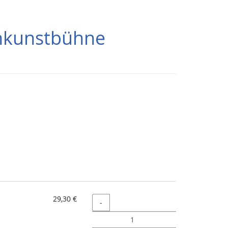
inkunstbühne
29,30 €
Menge
-