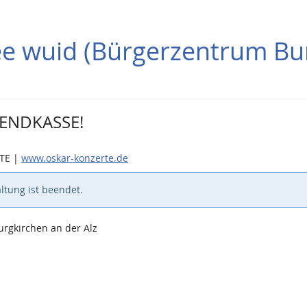
hee wuid (Bürgerzentrum Bur
ABENDKASSE!
RTE |
www.oskar-konzerte.de
ltung ist beendet.
urgkirchen an der Alz