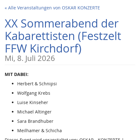
Zum
« Alle Veranstaltungen von OSKAR KONZERTE
Haupt-
Inhalt
XX Sommerabend der
springen
Kabarettisten (Festzelt
FFW Kirchdorf)
Mi, 8. Juli 2026
MIT DABEI:
Herbert & Schnipsi
Wolfgang Krebs
Luise Kinseher
Michael Altinger
Sara Brandhuber
Meilhamer & Schicha
Dieses Event wird veranstaltet von: OSKAR - KONZERTE |