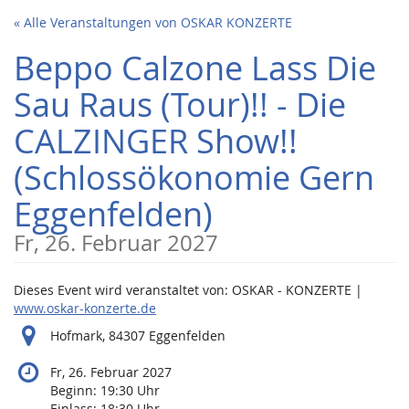
Zum
« Alle Veranstaltungen von OSKAR KONZERTE
Haupt-
Inhalt
Beppo Calzone Lass Die
springen
Sau Raus (Tour)!! - Die
CALZINGER Show!!
(Schlossökonomie Gern
Eggenfelden)
Fr, 26. Februar 2027
Dieses Event wird veranstaltet von: OSKAR - KONZERTE |
www.oskar-konzerte.de
Hofmark, 84307 Eggenfelden
Fr, 26. Februar 2027
Beginn:
19:30
Uhr
Einlass:
18:30
Uhr