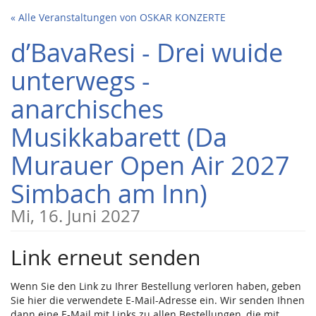
Zum
« Alle Veranstaltungen von OSKAR KONZERTE
Haupt-
Inhalt
d’BavaResi - Drei wuide
springen
unterwegs -
anarchisches
Musikkabarett (Da
Murauer Open Air 2027
Simbach am Inn)
Mi, 16. Juni 2027
Link erneut senden
Wenn Sie den Link zu Ihrer Bestellung verloren haben, geben
Sie hier die verwendete E-Mail-Adresse ein. Wir senden Ihnen
dann eine E-Mail mit Links zu allen Bestellungen, die mit